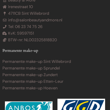
Beauty & More
Irenestraat 10
4711CB Sint Willebrord
info@salonbeautyandmore.nl
Tel: 06 23 74 75 26
KvK: 59597151
BTW-nr: NL002325818B20
Permanente make-up
Permanente make-up Sint Willebrord
Permanente make-up Sprundel
Permanente make-up Zundert
Permanente make-up Etten-Leur
Permanente make-up Hoeven