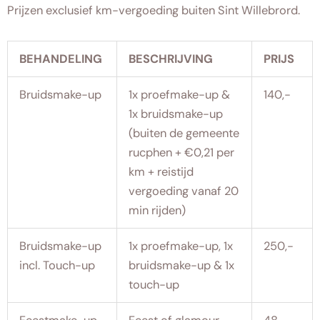
Prijzen exclusief km-vergoeding buiten Sint Willebrord.
BEHANDELING
BESCHRIJVING
PRIJS
Bruidsmake-up
1x proefmake-up &
140,-
1x bruidsmake-up
(buiten de gemeente
rucphen + €0,21 per
km + reistijd
vergoeding vanaf 20
min rijden)
Bruidsmake-up
1x proefmake-up, 1x
250,-
incl. Touch-up
bruidsmake-up & 1x
touch-up