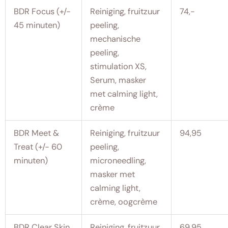
BDR Focus (+/-
Reiniging, fruitzuur
74,-
45 minuten)
peeling,
mechanische
peeling,
stimulation XS,
Serum, masker
met calming light,
crème
BDR Meet &
Reiniging, fruitzuur
94,95
Treat (+/- 60
peeling,
minuten)
microneedling,
masker met
calming light,
crème, oogcrème
BDR Clear Skin
Reiniging, fruitzuur
69,95