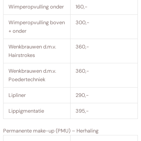
Wimperopvulling onder
160,-
Wimperopvulling boven
300,-
+ onder
Wenkbrauwen d.m.v.
360,-
Hairstrokes
Wenkbrauwen d.m.v.
360,-
Poedertechniek
Lipliner
290,-
Lippigmentatie
395,-
Permanente make-up (PMU) – Herhaling