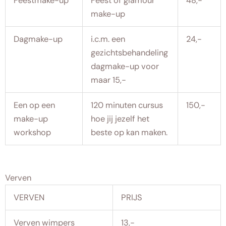
Feestmake-up
Feest of glamour
48,-
make-up
Dagmake-up
i.c.m. een
24,-
gezichtsbehandeling
dagmake-up voor
maar 15,-
Een op een
120 minuten cursus
150,-
make-up
hoe jij jezelf het
workshop
beste op kan maken.
Verven
VERVEN
PRIJS
Verven wimpers
13,-