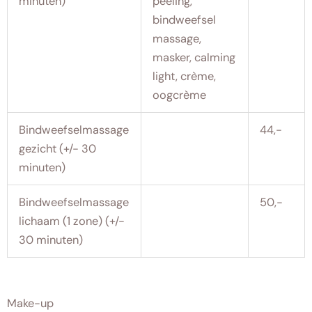
minuten)
peeling,
bindweefsel
massage,
masker, calming
light, crème,
oogcrème
Bindweefselmassage
44,-
gezicht (+/- 30
minuten)
Bindweefselmassage
50,-
lichaam (1 zone) (+/-
30 minuten)
Make-up