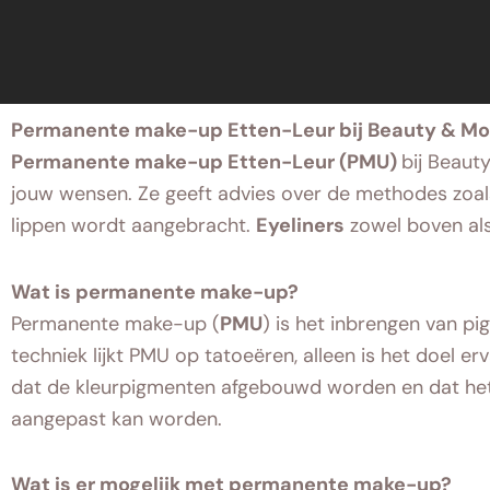
Permanente
make-up Etten-Leur bij Beauty & Mo
Permanente make-up Etten-Leur (PMU)
bij Beaut
jouw wensen. Ze geeft advies over de methodes zoa
lippen wordt aangebracht.
Eyeliners
zowel boven als
Wat is permanente make-up?
Permanente make-up (
PMU
)
is het inbrengen van pi
techniek lijkt PMU op tatoeëren, alleen is het doel
dat de kleurpigmenten afgebouwd worden en dat het 
aangepast kan worden.
Wat is er mogelijk met permanente make-up?