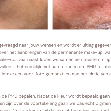
r gevraagd naar jouw wensen en wordt er uitleg gegeve
ie over het aanbrengen van de permanente make-up, wat 
make-up. Daarnaast lopen we samen een toestemmings
llen is het namelijk niet aan te raden om PMU te late
 intake een voor-foto gemaakt, en aan het einde van 
n de PMU bepalen. Nadat de kleur wordt bepaald gaan
en zijn over de voortekening gaan we pas echt pigment
en. Zo is de kans nihil dat je niet tevreden bent met 