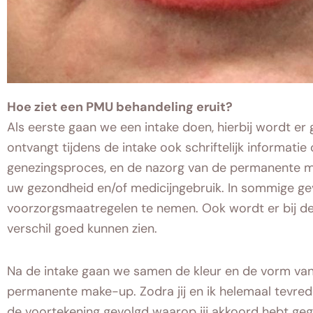
Hoe ziet een PMU behandeling eruit?
Als eerste gaan we een intake doen, hierbij wordt e
ontvangt tijdens de intake ook schriftelijk informat
genezingsproces, en de nazorg van de permanente 
uw gezondheid en/of medicijngebruik. In sommige geva
voorzorgsmaatregelen te nemen. Ook wordt er bij de
verschil goed kunnen zien.
Na de intake gaan we samen de kleur en de vorm va
permanente make-up. Zodra jij en ik helemaal tevred
de voortekening gevolgd waarop jij akkoord hebt gegev