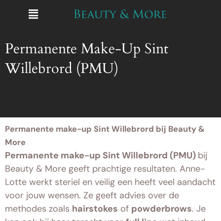
Ga
Menu
naar
de
Permanente Make-Up Sint
inhoud
Willebrord (PMU)
Permanente
make-up Sint Willebrord bij Beauty &
More
Permanente make-up Sint Willebrord (PMU)
bij
Beauty & More geeft prachtige resultaten. Anne-
Lotte werkt steriel en veilig een heeft veel aandacht
voor jouw wensen. Ze geeft advies over de
methodes zoals
hairstokes
of
powderbrows
. Je