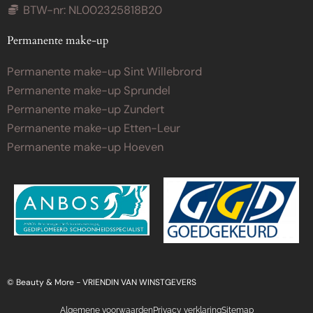
BTW-nr: NL002325818B20
Permanente make-up
Permanente make-up Sint Willebrord
Permanente make-up Sprundel
Permanente make-up Zundert
Permanente make-up Etten-Leur
Permanente make-up Hoeven
© Beauty & More -
VRIENDIN VAN WINSTGEVERS
Algemene voorwaarden
Privacy verklaring
Sitemap