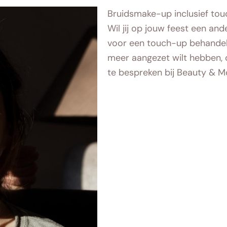
Bruidsmake-up inclusief to
Wil jij op jouw feest een a
voor een touch-up behandelin
meer aangezet wilt hebben, o
te bespreken bij Beauty & M