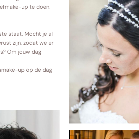
oefmake-up te doen.
este staat.
Mocht je al
ust zijn, zodat we er
n is? Om jouw dag
idsmake-up op de dag