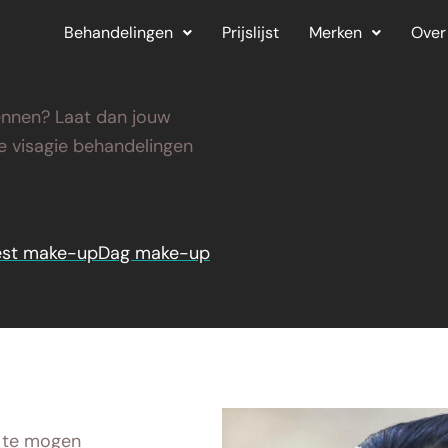
Behandelingen
Prijslijst
Merken
Over
rwennen? Laat dan jouw
e visagie behandelingen
est make-up
Dag make-up
p te mogen