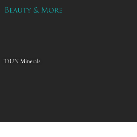
Ga
naar
de
inhoud
IDUN Minerals