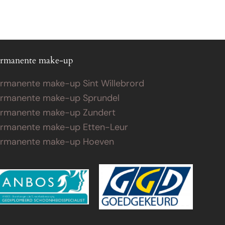
rmanente make-up
rmanente make-up Sint Willebrord
rmanente make-up Sprundel
rmanente make-up Zundert
rmanente make-up Etten-Leur
ermanente make-up Hoeven