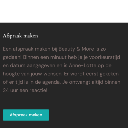
Afspraak maken
Een afspraak maken bij Beauty & More is zo
gedaan! Binnen een minuut heb je je voorkeurstijd
en datum aangegeven en is Anne-Lotte op de
hoogte van jouw wensen. Er wordt eerst gekeken
of er tijd is in de agenda. Je ontvangt altijd binnen
24 uur een reactie!
Afspraak maken