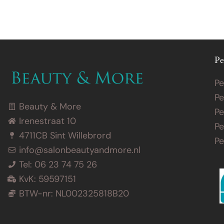
Pe
Pe
Pe
Beauty & More
Pe
Irenestraat 10
Pe
4711CB Sint Willebrord
P
info@salonbeautyandmore.nl
Tel: 06 23 74 75 26
KvK: 59597151
BTW-nr: NL002325818B20