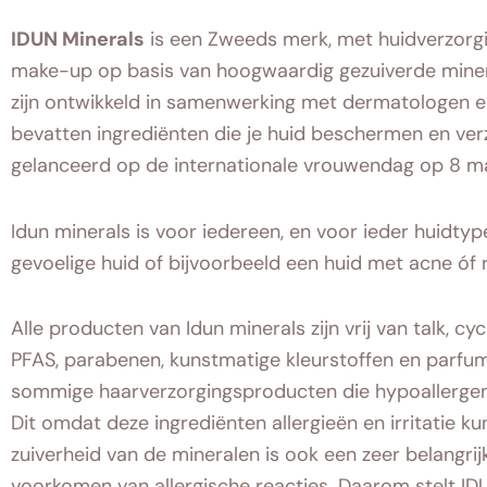
IDUN Minerals
is een Zweeds merk, met huidverzorgi
make-up op basis van hoogwaardig gezuiverde miner
zijn ontwikkeld in samenwerking met dermatologen 
bevatten ingrediënten die je huid beschermen en verz
gelanceerd op de internationale vrouwendag op 8 m
Idun minerals is voor iedereen, en voor ieder huidty
gevoelige huid of bijvoorbeeld een huid met acne óf
Alle producten van Idun minerals zijn vrij van talk, cyc
PFAS, parabenen, kunstmatige kleurstoffen en parfu
sommige haarverzorgingsproducten die hypoallergen
Dit omdat deze ingrediënten allergieën en irritatie k
zuiverheid van de mineralen is ook een zeer belangrijk
voorkomen van allergische reacties. Daarom stelt ID