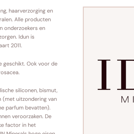
ng, haarverzorging en
alen. Alle producten
en onderzoekers en
orgen. Idun is
aart 2011.
pe geschikt. Ook voor de
 rosacea.
lische siliconen, bismut,
m (met uitzondering van
e parfum bevatten).
unnen veroorzaken. De
e factor in het
UN Minerals hoge eisen