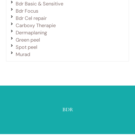
Bdr Basic & Sensitive
Bdr Focus
Bdr Cel repair
Carboxy Therapie
Dermaplaning
Green peel
Spot peel
Murad
BDR