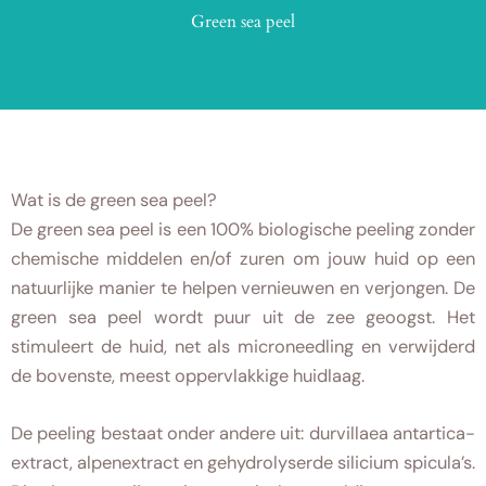
Green sea peel
Wat is de green sea peel?
De green sea peel is een 100% biologische peeling zonder
chemische middelen en/of zuren om jouw huid op een
natuurlijke manier te helpen vernieuwen en verjongen. De
green sea peel wordt puur uit de zee geoogst. Het
stimuleert de huid, net als microneedling en verwijderd
de bovenste, meest oppervlakkige huidlaag.
De peeling bestaat onder andere uit: durvillaea antartica-
extract, alpenextract en gehydrolyserde silicium spicula’s.