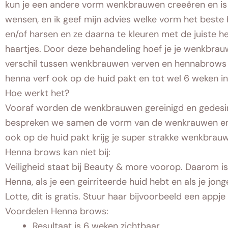
kun je een andere vorm wenkbrauwen creeëren en is
wensen, en ik geef mijn advies welke vorm het beste
en/of harsen en ze daarna te kleuren met de juiste h
haartjes. Door deze behandeling hoef je je wenkbrauw
verschil tussen wenkbrauwen verven en hennabrows is
henna verf ook op de huid pakt en tot wel 6 weken in d
Hoe werkt het?
Vooraf worden de wenkbrauwen gereinigd en gedesin
bespreken we samen de vorm van de wenkrauwen en 
ook op de huid pakt krijg je super strakke wenkbrauwe
Henna brows kan niet bij:
Veiligheid staat bij Beauty & more voorop. Daarom is 
Henna, als je een geirriteerde huid hebt en als je jo
Lotte, dit is gratis. Stuur haar bijvoorbeeld een app
Voordelen Henna brows:
Resultaat is 6 weken zichtbaar.