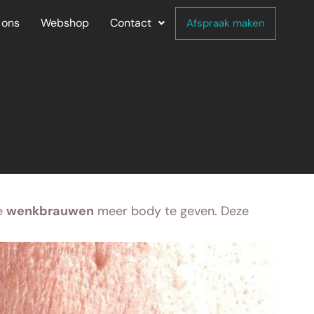
 ons
Webshop
Contact
Afspraak maken
je
wenkbrauwen
meer body te geven. Deze