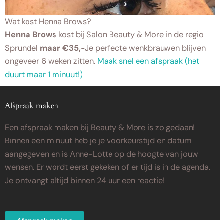
Wat kost Henna Brows?
Henna Brows
kost bij Salon Beauty & More in de regio
Sprundel
maar €35,-
Je perfecte wenkbrauwen blijven
ongeveer 6 weken zitten.
Maak snel een afspraak (het
duurt maar 1 minuut!)
Afspraak maken
Een afspraak maken bij Beauty & More is zo gedaan!
Binnen een minuut heb je je voorkeurstijd en datum
aangegeven en is Anne-Lotte op de hoogte van jouw
wensen. Er wordt eerst gekeken of er tijd is in de agenda.
Je ontvangt altijd binnen 24 uur een reactie!