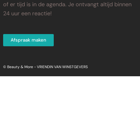
of er tijd is in de agenda. Je ontvangt altijd binnen
24 uur een reactie!
Afspraak maken
© Beauty & More -
VRIENDIN VAN WINSTGEVERS