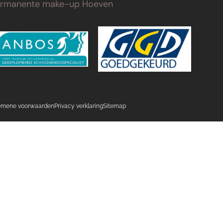
ermanente make-up Hoeven
emene voorwaarden
Privacy verklaring
Sitemap