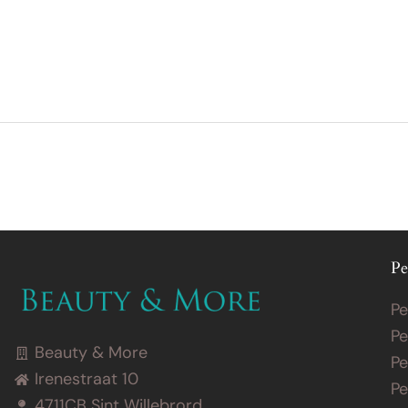
Behandelingen
Prijslijst
Merken
Over
Pe
Pe
Pe
Beauty & More
Pe
Irenestraat 10
Pe
4711CB Sint Willebrord