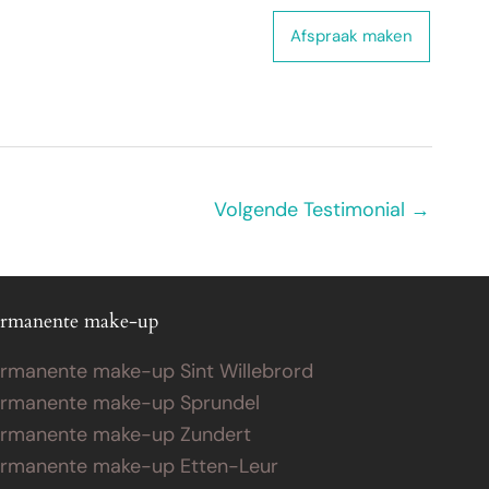
 ons
Webshop
Contact
Afspraak maken
Volgende Testimonial
→
rmanente make-up
rmanente make-up Sint Willebrord
rmanente make-up Sprundel
rmanente make-up Zundert
rmanente make-up Etten-Leur