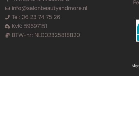
P
info@salonbeautyandmore.nl
Tel: 06 23 74 75 26
KvK: 59597151
BTW-nr: NL002325818B20
Alg