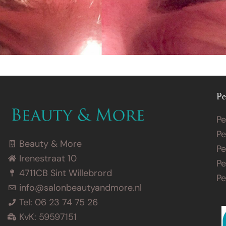
Pe
Pe
Pe
Beauty & More
Pe
Irenestraat 10
Pe
4711CB Sint Willebrord
P
info@salonbeautyandmore.nl
Tel: 06 23 74 75 26
KvK: 59597151