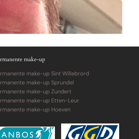
rmanente make-up
rmanente make-up Sint Willebrord
rmanente make-up Sprundel
rmanente make-up Zundert
rmanente make-up Etten-Leur
ermanente make-up Hoeven