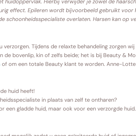
et huidoppervlak. Hierbij verwijder je zowel de haarsc
rig effect. Epileren wordt bijvoorbeeld gebruikt voo
 de schoonheidsspecialiste overlaten. Harsen kan op v
u verzorgen. Tijdens de relaxte behandeling zorgen wij
 de bovenlip, kin of zelfs beide; het is bij Beauty & 
n
of om een totale Beauty klant te worden. Anne-Lotte st
de huid heeft!
idsspecialiste in plaats van zelf te ontharen?
oor een gladde huid, maar ook voor een verzorgde huid
ed mogelijk zodat u geen geïrriteerde huid of ingegroe