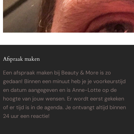
Afspraak maken
Een afspraak maken bij Beauty & More is zo
gedaan! Binnen een minuut heb je je voorkeurstijd
en datum aangegeven en is Anne-Lotte op de
hoogte van jouw wensen. Er wordt eerst gekeken
of er tijd is in de agenda. Je ontvangt altijd binnen
24 uur een reactie!