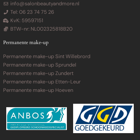
info@salonbeautyandmore.nl
Tel: 06 23 74 75 26
KvK: 59597151
BTW-nr: NL002325818B20
Permanente make-up
Permanente make-up Sint Willebrord
Permanente make-up Sprundel
Permanente make-up Zundert
Permanente make-up Etten-Leur
Permanente make-up Hoeven