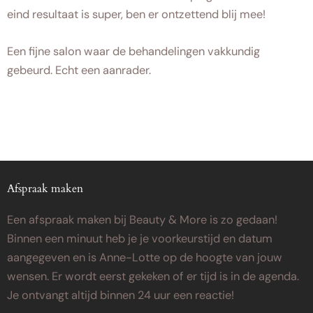
eind resultaat is super, ben er ontzettend blij mee!
Een fijne salon waar de behandelingen vakkundig
gebeurd. Echt een aanrader.
Afspraak maken
Een afspraak maken bij Beauty & More is zo gedaan!
Binnen een minuut heb je je voorkeurstijd en datum
aangegeven en is Anne-Lotte op de hoogte van jouw
wensen. Er wordt eerst gekeken of er tijd is in de agenda.
Je ontvangt altijd binnen 24 uur een reactie!