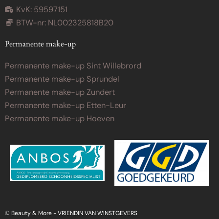
KvK: 59597151
BTW-nr: NL002325818B20
Permanente make-up
Permanente make-up Sint Willebrord
Permanente make-up Sprundel
Permanente make-up Zundert
Permanente make-up Etten-Leur
Permanente make-up Hoeven
© Beauty & More -
VRIENDIN VAN WINSTGEVERS