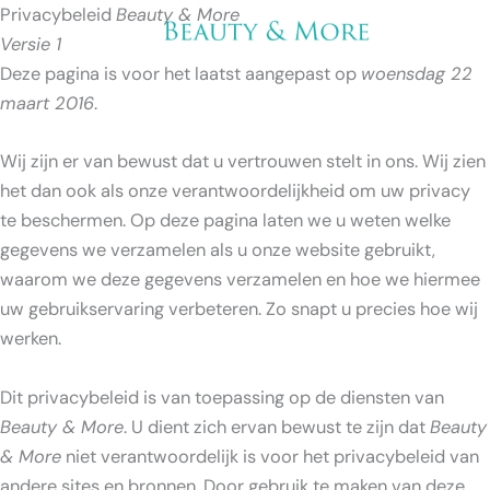
Ga
Privacybeleid
Beauty & More
Menu
naar
Versie 1
de
Deze pagina is voor het laatst aangepast op
woensdag 22
inhoud
maart 2016
.
Wij zijn er van bewust dat u vertrouwen stelt in ons. Wij zien
het dan ook als onze verantwoordelijkheid om uw privacy
te beschermen. Op deze pagina laten we u weten welke
gegevens we verzamelen als u onze website gebruikt,
waarom we deze gegevens verzamelen en hoe we hiermee
uw gebruikservaring verbeteren. Zo snapt u precies hoe wij
werken.
Dit privacybeleid is van toepassing op de diensten van
Beauty & More
. U dient zich ervan bewust te zijn dat
Beauty
& More
niet verantwoordelijk is voor het privacybeleid van
andere sites en bronnen. Door gebruik te maken van deze