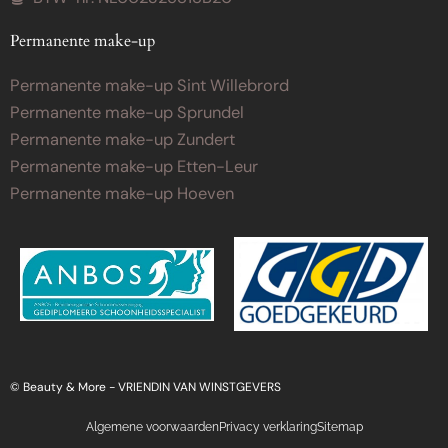
Permanente make-up
Permanente make-up Sint Willebrord
Permanente make-up Sprundel
Permanente make-up Zundert
Permanente make-up Etten-Leur
Permanente make-up Hoeven
© Beauty & More -
VRIENDIN VAN WINSTGEVERS
Algemene voorwaarden
Privacy verklaring
Sitemap