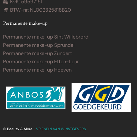
KvK: 59597151
BTW-nr: NL002325818B20
Permanente make-up
Permanente make-up Sint Willebrord
Permanente make-up Sprundel
Permanente make-up Zundert
Permanente make-up Etten-Leur
Permanente make-up Hoeven
© Beauty & More -
VRIENDIN VAN WINSTGEVERS