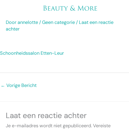
Ga
Menu
naar
de
Door
annelotte
/
Geen categorie
/
Laat een reactie
inhoud
achter
Schoonheidssalon Etten-Leur
←
Vorige Bericht
Laat een reactie achter
Je e-mailadres wordt niet gepubliceerd.
Vereiste