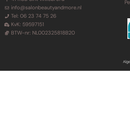
P
info@salonbeautyandmore.nl
Tel: 06 23 74 75 26
KvK: 59597151
BTW-nr: NL002325818B20
Alg