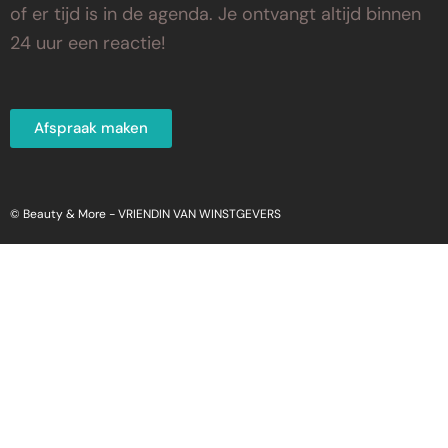
of er tijd is in de agenda. Je ontvangt altijd binnen
24 uur een reactie!
Afspraak maken
© Beauty & More -
VRIENDIN VAN WINSTGEVERS