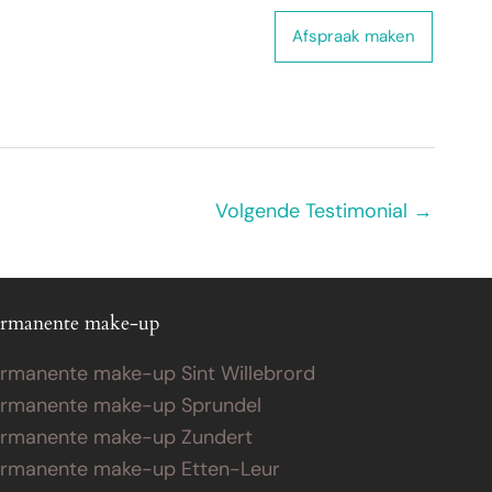
 ons
Webshop
Contact
Afspraak maken
Volgende Testimonial
→
rmanente make-up
rmanente make-up Sint Willebrord
rmanente make-up Sprundel
rmanente make-up Zundert
rmanente make-up Etten-Leur