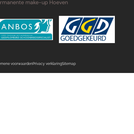
ermanente make-up Hoeven
emene voorwaarden
Privacy verklaring
Sitemap