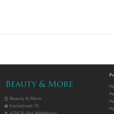
Behandelingen
Prijslijst
Merken
Over
Pe
Pe
Pe
Beauty & More
Pe
Irenestraat 10
Pe
4711CB Sint Willebrord