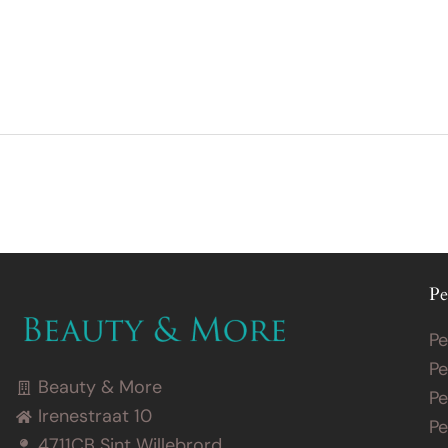
Behandelingen
Prijslijst
Merken
Over
Pe
Pe
Pe
Beauty & More
Pe
Irenestraat 10
Pe
4711CB Sint Willebrord