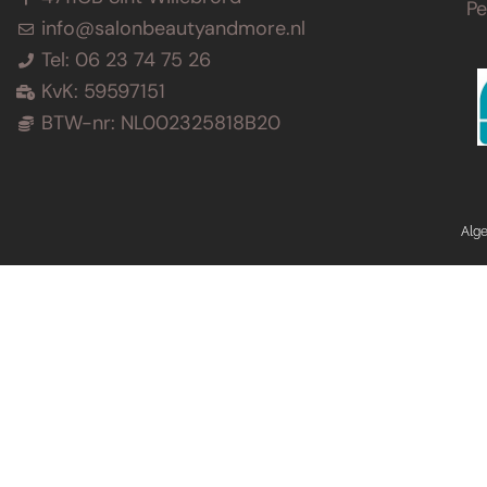
P
info@salonbeautyandmore.nl
Tel: 06 23 74 75 26
KvK: 59597151
BTW-nr: NL002325818B20
Alg