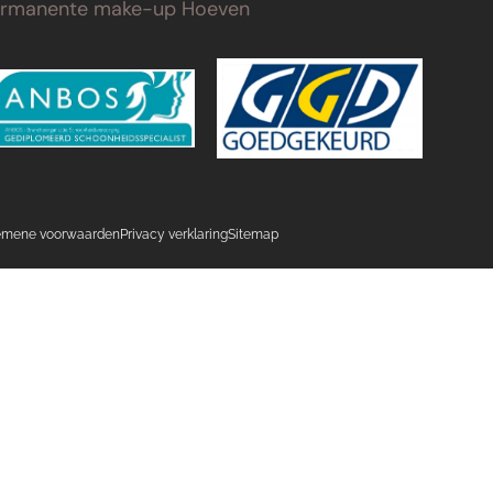
ermanente make-up Hoeven
emene voorwaarden
Privacy verklaring
Sitemap