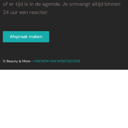
of er tijd is in de agenda. Je ontvangt altijd binnen
24 uur een reactie!
Afspraak maken
© Beauty & More -
VRIENDIN VAN WINSTGEVERS