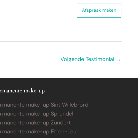
 ons
Webshop
Contact
Afspraak maken
Volgende Testimonial
→
rmanente make-up
rmanente make-up Sint Willebrord
rmanente make-up Sprundel
rmanente make-up Zundert
rmanente make-up Etten-Leur