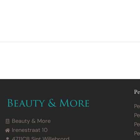
Behandelingen
Prijslijst
Merken
Over
Pe
Pe
Pe
Beauty & More
Pe
Irenestraat 10
Pe
4711CB Sint Willebrord