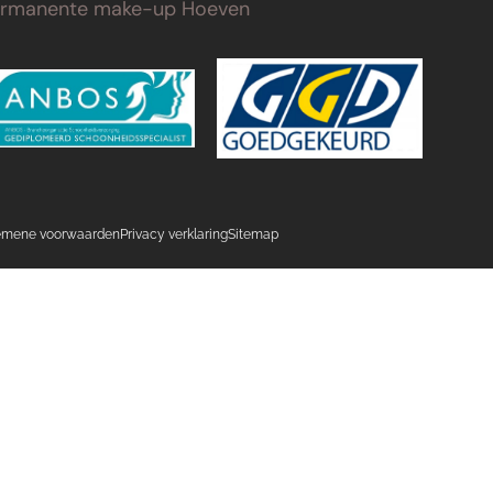
ermanente make-up Hoeven
emene voorwaarden
Privacy verklaring
Sitemap