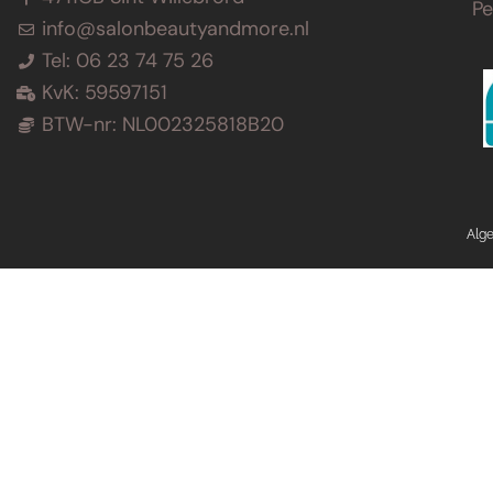
P
info@salonbeautyandmore.nl
Tel: 06 23 74 75 26
KvK: 59597151
BTW-nr: NL002325818B20
Alg