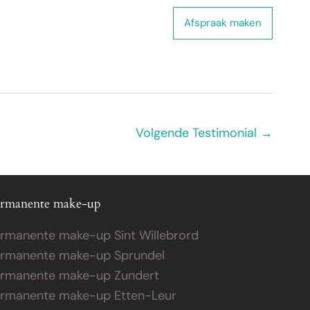
 ons
Webshop
Contact
Afspraak maken
Volgende Testimonial
→
rmanente make-up
rmanente make-up Sint Willebrord
rmanente make-up Sprundel
rmanente make-up Zundert
rmanente make-up Etten-Leur