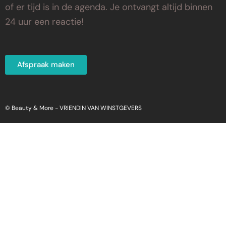
of er tijd is in de agenda. Je ontvangt altijd binnen
24 uur een reactie!
Afspraak maken
© Beauty & More -
VRIENDIN VAN WINSTGEVERS