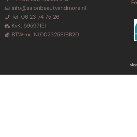
P
info@salonbeautyandmore.nl
Tel: 06 23 74 75 26
KvK: 59597151
BTW-nr: NL002325818B20
Alg