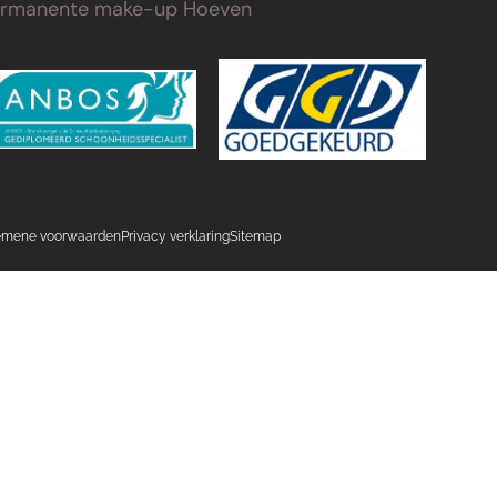
ermanente make-up Hoeven
emene voorwaarden
Privacy verklaring
Sitemap