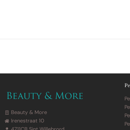
Behandelingen
Prijslijst
Merken
Over
Pe
Pe
Pe
Beauty & More
Pe
Irenestraat 10
Pe
4711CB Sint Willebrord