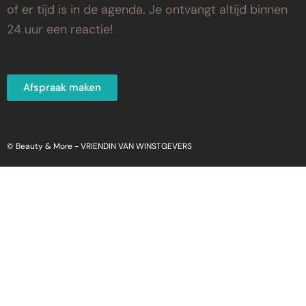
of er tijd is in de agenda. Je ontvangt altijd binnen
24 uur een reactie!
Afspraak maken
© Beauty & More -
VRIENDIN VAN WINSTGEVERS