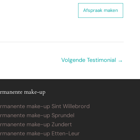
 ons
Webshop
Contact
Afspraak maken
Volgende Testimonial
→
rmanente make-up
rmanente make-up Sint Willebrord
rmanente make-up Sprundel
rmanente make-up Zundert
rmanente make-up Etten-Leur