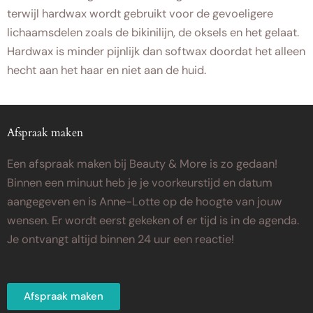
terwijl hardwax wordt gebruikt voor de gevoeligere
lichaamsdelen zoals de bikinilijn, de oksels en het gelaat.
Hardwax is minder pijnlijk dan softwax doordat het alleen
hecht aan het haar en niet aan de huid.
Afspraak maken
Een afspraak maken bij Beauty & More is zo gedaan!
Binnen een minuut heb je je voorkeurstijd en datum
aangegeven en is Anne-Lotte op de hoogte van jouw
wensen. Er wordt eerst gekeken of er tijd is in de agenda.
Je ontvangt altijd binnen 24 uur een reactie!
Afspraak maken